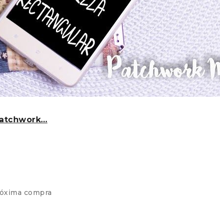
Patchwork…
róxima compra