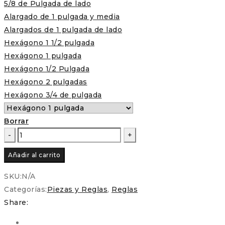
5/8 de Pulgada de lado
Alargado de 1 pulgada y media
Alargados de 1 pulgada de lado
Hexágono 1 1/2 pulgada
Hexágono 1 pulgada
Hexágono 1/2 Pulgada
Hexágono 2 pulgadas
Hexágono 3/4 de pulgada
Borrar
Regla
–
Añadir al carrito
Hexágono
para
SKU:
N/A
Patchwork
Categorías:
Piezas y Reglas
,
Reglas
y
Share:
EPP
cantidad