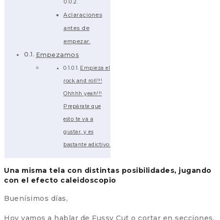
Aclaraciones
antes de
empezar.
Empezamos
Empieza el
rock and roll!!!
Ohhhh yeah!!!
Prepárate que
esto te va a
gustar, y es
bastante adictivo.
Una misma tela con distintas posibilidades, jugando
con el efecto caleidoscopio
Buenísimos días,
Hoy vamos a hablar de Fussy Cut o cortar en secciones.