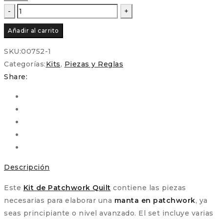
Kit
de
Añadir al carrito
Patchwork
EPP
SKU:
00752-1
–
Categorías:
Kits
,
Piezas y Reglas
Girasoles
Share:
cantidad
Descripción
Este
Kit de Patchwork Quilt
contiene las piezas
necesarias para elaborar una
manta en patchwork
, ya
seas principiante o nivel avanzado. El set incluye varias